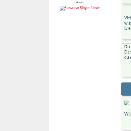
Anzeige
Vie
wis
Die
Du 
Dan
du 
Wür