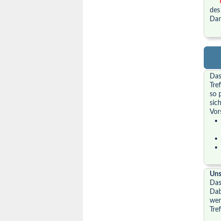
des
Dan
Das
Tre
so 
sic
Vor
Uns
Da
Dab
wer
Tre