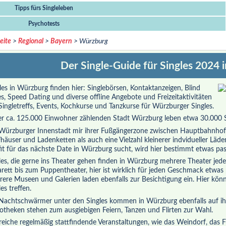
Tipps fürs Singleleben
Psychotests
eite
>
Regional
>
Bayern
> Würzburg
Der Single-Guide für Singles 2024
les in Würzburg finden hier: Singlebörsen, Kontaktanzeigen, Blind
s, Speed Dating und diverse offline Angebote und Freizeitaktivitäten
Singletreffs, Events, Kochkurse und Tanzkurse für Würzburger Singles.
er ca. 125.000 Einwohner zählenden Stadt Würzburg leben etwa 30.000 S
Würzburger Innenstadt mir ihrer Fußgängerzone zwischen Hauptbahnhof
häuser und Ladenketten als auch eine Vielzahl kleinerer indvidueller Läd
it für das nächste Date in Würzburg sucht, wird hier bestimmt etwas pas
les, die gerne ins Theater gehen finden in Würzburg mehrere Theater jed
rett bis zum Puppentheater, hier ist wirklich für jeden Geschmack etwas
ere Museen und Galerien laden ebenfalls zur Besichtigung ein. Hier könn
es treffen.
Nachtschwärmer unter den Singles kommen in Würzburg ebenfalls auf ih
otheken stehen zum ausgiebigen Feiern, Tanzen und Flirten zur Wahl.
reiche regelmäßig stattfindende Veranstaltungen, wie das Weindorf, das Frü