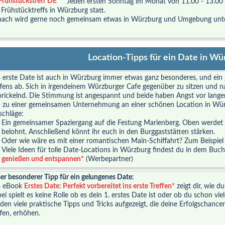
Jeden ersten Sonntag im Monat von 11.00 - 13.00
 Frühstücktreffs in Würzburg statt.
ach wird gerne noch gemeinsam etwas in Würzburg und Umgebung un
Location-Tipps für ein Date in Wü
 erste Date ist auch in Würzburg immer etwas ganz besonderes, und ein
ffens ab. Sich in irgendeinem Würzburger Cafe gegenüber zu sitzen und na
prickelnd. Die Stimmung ist angespannt und beide haben Angst vor langen
h zu einer gemeinsamen Unternehmung an einer schönen Location in Wür
schläge:
Ein gemeinsamer Spaziergang auf die Festung Marienberg. Oben werdet ih
belohnt. Anschließend könnt ihr euch in den Burggaststätten stärken.
Oder wie wäre es mit einer romantischen Main-Schiffahrt? Zum Beispiel
Viele Ideen für tolle Date-Locations in Würzburg findest du in dem Buc
genießen und entspannen*
(Werbepartner)
er besonderer Tipp für ein gelungenes Date:
s eBook
Erstes Date: Perfekt vorbereitet ins erste Treffen*
zeigt dir, wie du
ei spielt es keine Rolle ob es dein 1. erstes Date ist oder ob du schon vi
den viele praktische Tipps und Tricks aufgezeigt, die deine Erfolgschance
ffen, erhöhen.