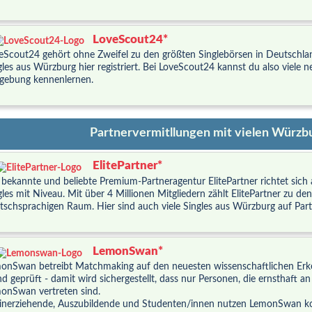
LoveScout24*
eScout24 gehört ohne Zweifel zu den größten Singlebörsen in Deutschla
gles aus Würzburg hier registriert. Bei LoveScout24 kannst du also viele n
ebung kennenlernen.
Partnervermitllungen mit vielen Würzbu
ElitePartner*
 bekannte und beliebte Premium-Partneragentur ElitePartner richtet sic
gles mit Niveau. Mit über 4 Millionen Mitgliedern zählt ElitePartner zu d
tschsprachigen Raum. Hier sind auch viele Singles aus Würzburg auf Par
LemonSwan*
onSwan betreibt Matchmaking auf den neuesten wissenschaftlichen Erk
d geprüft - damit wird sichergestellt, dass nur Personen, die ernsthaft an e
onSwan vertreten sind.
einerziehende, Auszubildende und Studenten/innen nutzen LemonSwan ko