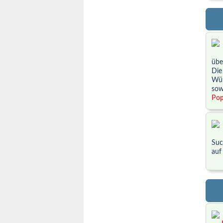
übe
Die
Wün
sow
Pop
Suc
auf