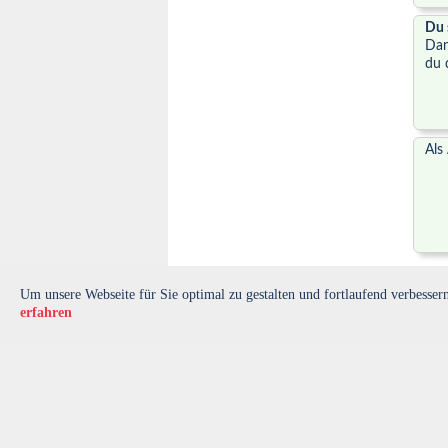
Du 
Dan
du 
Als
Um unsere Webseite für Sie optimal zu gestalten und fortlaufend verbess
erfahren
© netzsingles.de | *=Affiliate-Link (Wenn du dich üb