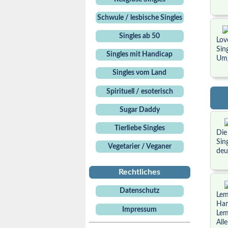
Schwule / lesbische Singles
Singles ab 50
Lov
Sin
Singles mit Handicap
Umg
Singles vom Land
Spirituell / esoterisch
Sugar Daddy
Tierliebe Singles
Die
Sin
Vegetarier / Veganer
deu
Rechtliches
Datenschutz
Lem
Han
Impressum
Lem
All