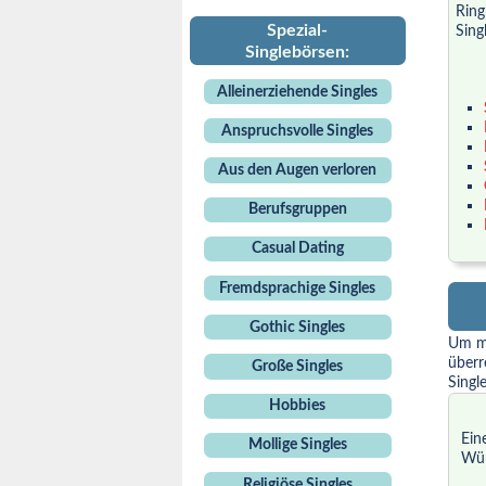
Ring
Spezial-
Sing
Singlebörsen:
Alleinerziehende Singles
Anspruchsvolle Singles
Aus den Augen verloren
Berufsgruppen
Casual Dating
Fremdsprachige Singles
Gothic Singles
Um mö
überr
Große Singles
Singl
Hobbies
Ein
Mollige Singles
Wür
Religiöse Singles