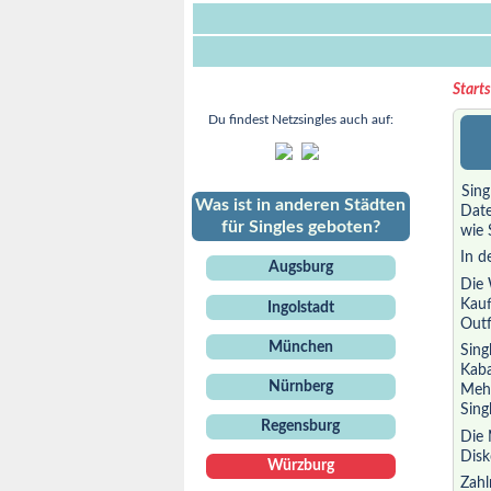
Starts
Du findest Netzsingles auch auf:
Sing
Was ist in anderen Städten
Date
für Singles geboten?
wie 
In d
Augsburg
Die 
Kauf
Ingolstadt
Outf
München
Sing
Kaba
Nürnberg
Mehr
Singl
Regensburg
Die 
Disk
Würzburg
Zahl