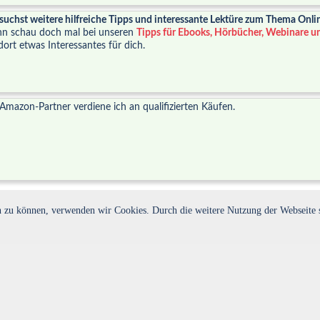
suchst weitere hilfreiche Tipps und interessante Lektüre zum Thema Onl
n schau doch mal bei unseren
Tipps für Ebooks, Hörbücher, Webinare u
dort etwas Interessantes für dich.
 Amazon-Partner verdiene ich an qualifizierten Käufen.
ern zu können, verwenden wir Cookies. Durch die weitere Nutzung der Webseit
er diesen Link bei einem Singleangebot anmeldest, erhält Netzsingles eventuell eine kle