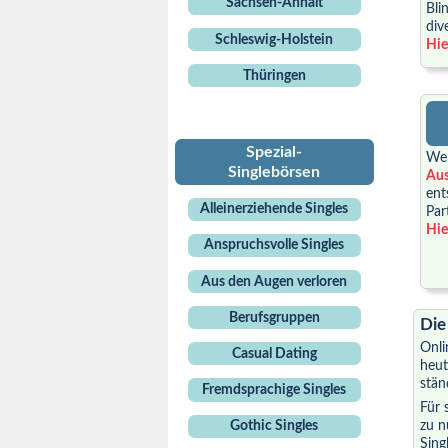
Sachsen-Anhalt
Bli
div
Schleswig-Holstein
Hier
Thüringen
Spezial-
Wen
Singlebörsen
Aus
ent
Alleinerziehende Singles
Par
Hier
Anspruchsvolle Singles
Aus den Augen verloren
Berufsgruppen
Die
Onli
Casual Dating
heut
stän
Fremdsprachige Singles
Für 
Gothic Singles
zu n
Sing