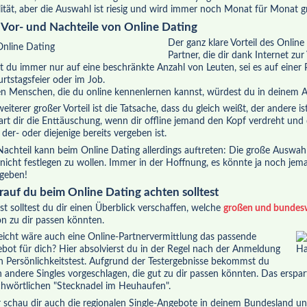
ität, aber die Auswahl ist riesig und wird immer noch Monat für Monat g
 Vor- und Nachteile von Online Dating
Der ganz klare Vorteil des Online
Partner, die dir dank Internet zu
fst du immer nur auf eine beschränkte Anzahl von Leuten, sei es auf einer P
rtstagsfeier oder im Job.
en Menschen, die du online kennenlernen kannst, würdest du in deinem A
weiterer großer Vorteil ist die Tatsache, dass du gleich weißt, der andere i
art dir die Enttäuschung, wenn dir offline jemand den Kopf verdreht und
 der- oder diejenige bereits vergeben ist.
Nachteil kann beim Online Dating allerdings auftreten: Die große Auswahl
 nicht festlegen zu wollen. Immer in der Hoffnung, es könnte ja noch jem
geben!
auf du beim Online Dating achten solltest
st solltest du dir einen Überblick verschaffen, welche
großen und bundesw
n zu dir passen könnten.
leicht wäre auch eine Online-Partnervermittlung das passende
bot für dich? Hier absolvierst du in der Regel nach der Anmeldung
n Persönlichkeitstest. Aufgrund der Testergebnisse bekommst du
 andere Singles vorgeschlagen, die gut zu dir passen könnten. Das erspart
chwörtlichen "Stecknadel im Heuhaufen".
 schau dir auch die regionalen Single-Angebote in deinem Bundesland und