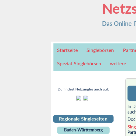
Netzs
Das Online-Po
Startseite
Singlebörsen
Partn
Spezial-Singlebörsen
weitere...
Du findest Netzsingles auch auf:
In D
auch
Regionale Singleseiten
Doc
Sing
Baden-Württemberg
Part