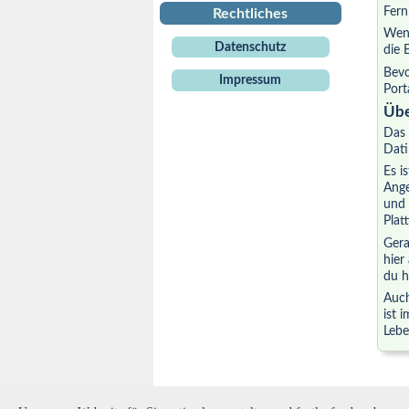
Fern
Rechtliches
Wenn
Datenschutz
die 
Bevo
Impressum
Port
Übe
Das 
Dati
Es i
Ange
und 
Plat
Gera
hier
du h
Auch
ist 
Lebe