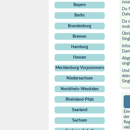
zusa
Bayern
Du f
Date
Berlin
Da d
Brandenburg
mobi
Übri
Bremen
Sing
Info
Hamburg
Dami
Hessen
Abge
sing
Mecklenburg-Vorpommern
Und 
dein
Niedersachsen
Sing
Nordrhein-Westfalen
Rheinland-Pfalz
Saarland
Ein
de
Sachsen
Reg
vie