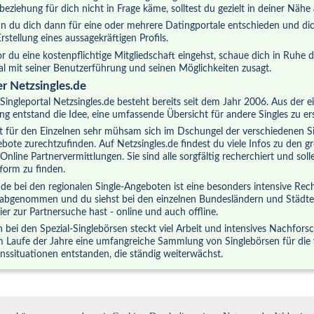
beziehung für dich nicht in Frage käme, solltest du gezielt in deiner Näh
 du dich dann für eine oder mehrere Datingportale entschieden und dich
Erstellung eines aussagekräftigen Profils.
r du eine kostenpflichtige Mitgliedschaft eingehst, schaue dich in Ruhe 
al mit seiner Benutzerführung und seinen Möglichkeiten zusagt.
r Netzsingles.de
Singleportal Netzsingles.de besteht bereits seit dem Jahr 2006. Aus der 
ng entstand die Idee, eine umfassende Übersicht für andere Singles zu ers
st für den Einzelnen sehr mühsam sich im Dschungel der verschiedenen S
bote zurechtzufinden. Auf Netzsingles.de findest du viele Infos zu den g
Online Partnervermittlungen. Sie sind alle sorgfältig recherchiert und soll
tform zu finden.
de bei den regionalen Single-Angeboten ist eine besonders intensive Rec
 abgenommen und du siehst bei den einzelnen Bundesländern und Städten
ier zur Partnersuche hast - online und auch offline.
 bei den Spezial-Singlebörsen steckt viel Arbeit und intensives Nachfor
im Laufe der Jahre eine umfangreiche Sammlung von Singlebörsen für die
nssituationen entstanden, die ständig weiterwächst.