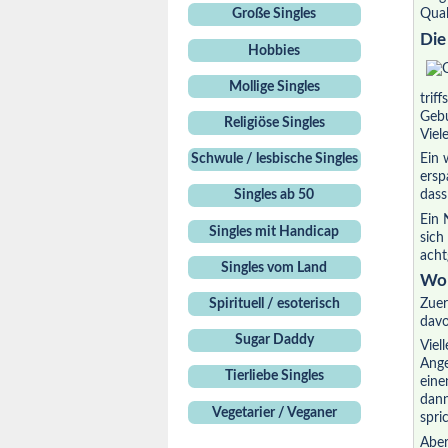
Qual
Große Singles
Die
Hobbies
Mollige Singles
trif
Gebu
Religiöse Singles
Viel
Ein 
Schwule / lesbische Singles
ersp
dass
Singles ab 50
Ein 
Singles mit Handicap
sich
acht
Singles vom Land
Wor
Zuer
Spirituell / esoterisch
davo
Sugar Daddy
Viel
Ange
Tierliebe Singles
eine
dann
Vegetarier / Veganer
spri
Aber