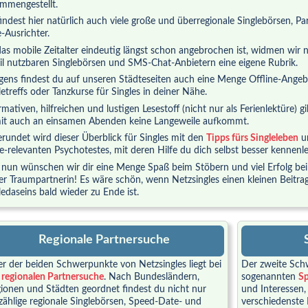
mmengestellt.
indest hier natürlich auch viele große und überregionale Singlebörsen, P
-Ausrichter.
as mobile Zeitalter eindeutig längst schon angebrochen ist, widmen wir 
l nutzbaren Singlebörsen und SMS-Chat-Anbietern eine eigene Rubrik.
gens findest du auf unseren Städteseiten auch eine Menge Offline-Angebot
letreffs oder Tanzkurse für Singles in deiner Nähe.
rmativen, hilfreichen und lustigen Lesestoff (nicht nur als Ferienlektüre) g
t auch an einsamen Abenden keine Langeweile aufkommt.
rundet wird dieser Überblick für Singles mit den
Tipps fürs Singleleben
un
le-relevanten Psychotestes, mit deren Hilfe du dich selbst besser kennenl
nun wünschen wir dir eine Menge Spaß beim Stöbern und viel Erfolg be
er Traumpartnerin! Es wäre schön, wenn Netzsingles einen kleinen Beitrag d
ledaseins bald wieder zu Ende ist.
Regionale Partnersuche
er der beiden Schwerpunkte von Netzsingles liegt bei
Der zweite Schw
r
regionalen Partnersuche
. Nach Bundesländern,
sogenannten
Sp
ionen und Städten geordnet findest du nicht nur
und Interessen,
lzählige regionale Singlebörsen, Speed-Date- und
verschiedenste 