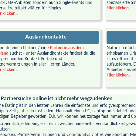
nd-Date-Anbieter, sondern auch Single-Events und
spezialisierte S
erse Freizeitaktivitäten für Singles.
Hier klicken...
 klicken...
Auslandkontakte
n du einen Partner / eine
Partnerin aus dem
Natürlich möcht
land
suchst - unter Auslandkontakte findest du die
erholsamen Urla
sprechenden Kontakt-Portale und
ist es oft nich
tnervermittlungen in aller Herren Länder.
aufzustöbern. D
 klicken...
Anbieter speziel
Hier klicken...
 Partnersuche online ist nicht mehr wegzudenken
ne Dating ist in den letzten Jahren die einfachste und erfolgversprechen
igen Zeit gibt es in fast jedem Haushalt einen PC, Laptop oder Tablet u
digen Begleiter geworden. D.h. wir können heutzutage fast immer und übe
so ziemlich jeden Single ist es inzwischen eine Selbstverständlichkeit ge
utzen.
lebörsen, Partnervermittlungen und Communitys gibt es wie Sand am Meer